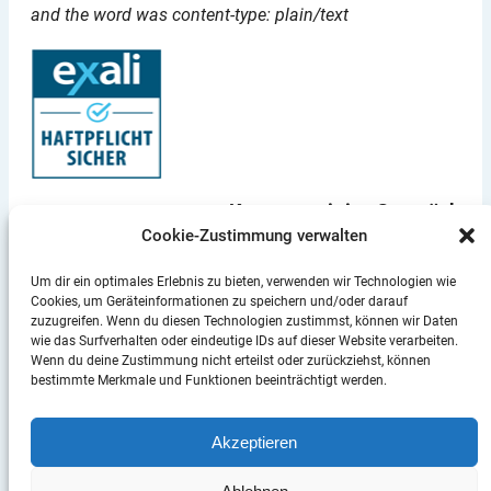
and the word was content-type: plain/text
Kommen wir ins Gespräch
Cookie-Zustimmung verwalten
+49 (0) 30 / 58 58 205 – 0
Um dir ein optimales Erlebnis zu bieten, verwenden wir Technologien wie
info@heffner.consulting
Cookies, um Geräteinformationen zu speichern und/oder darauf
Sitzendorfer Str. 2, 12687 Berlin
zuzugreifen. Wenn du diesen Technologien zustimmst, können wir Daten
wie das Surfverhalten oder eindeutige IDs auf dieser Website verarbeiten.
Wenn du deine Zustimmung nicht erteilst oder zurückziehst, können
bestimmte Merkmale und Funktionen beeinträchtigt werden.
© 2026 Christian Heffner
Akzeptieren
Datenschutzerklärung
|
Impressum